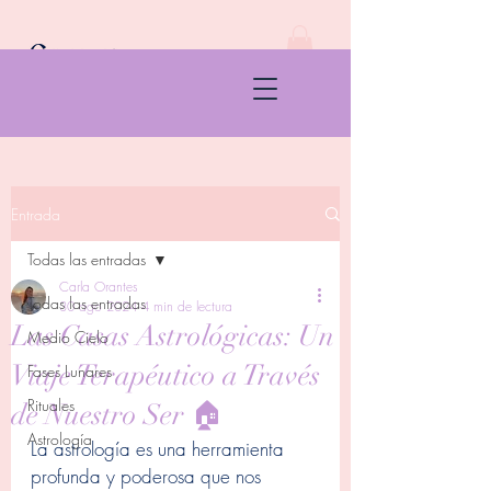
Entrada
Todas las entradas
Carla Orantes
Todas las entradas
30 ago 2024
4 min de lectura
Las Casas Astrológicas: Un
Medio Cielo
Viaje Terapéutico a Través
Fases Lunares
Rituales
de Nuestro Ser 🏠
Astrología
La astrología es una herramienta 
profunda y poderosa que nos 