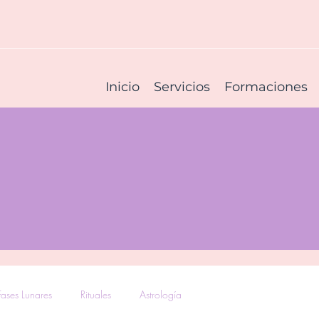
Inicio
Servicios
Formaciones
Fases Lunares
Rituales
Astrología