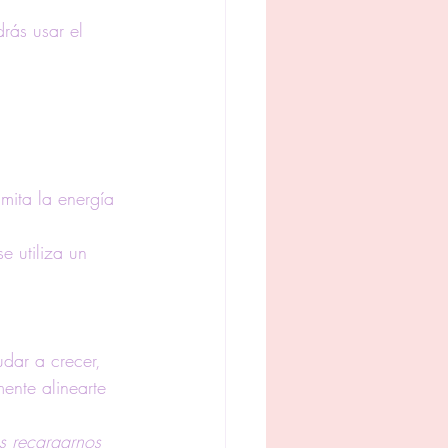
rás usar el 
mita la energía 
e utiliza un 
dar a crecer, 
ente alinearte 
s recargarnos 