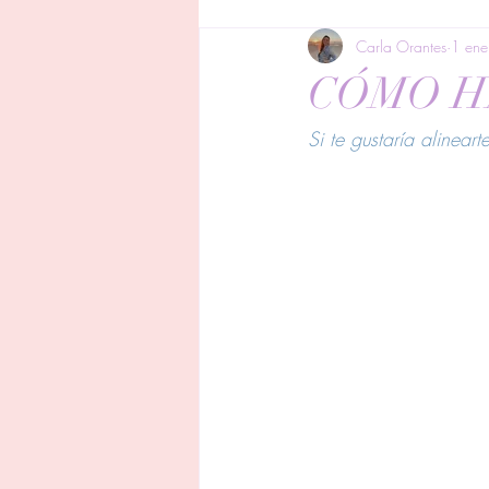
Carla Orantes
1 en
CÓMO H
Si te gustaría alinear