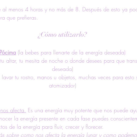
te al menos 4 horas y no más de 8. Después de esto ya pod
a que prefieras.
¿Cómo utilizarlo?
Pócima
 (la bebes para llenarte de la energía deseada)
 tu altar, tu mesita de noche o donde desees para que trans
deseada)
 lavar tu rostro, manos u objetos, muchas veces para esto s
atomizador)
 
nos afecta.
 Es una energía muy potente que nos puede ayu
nocer la energía presente en cada fase puedes conscientem
os de la energía para fluir, crecer y florecer.
 más sobre como nos afecta la energía lunar y como podemo