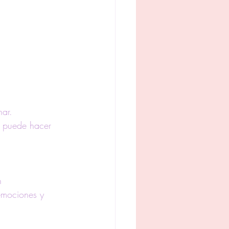
ar. 
e puede hacer 
n
 emociones y 
 