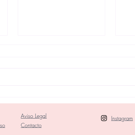
Ritu
CÓMO CUIDAR Y RE-
CONECTAR NUESTRA
LUNA NATAL
Aviso Legal
Instagram
lso
Contacto