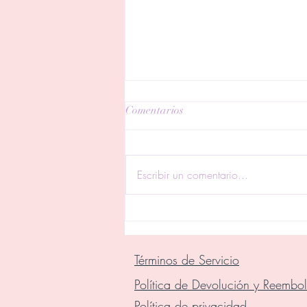
Comentarios
Escribir un comentario...
Luna Llena en Acuario: Un
Portal de Despertar y
Transformación Colectiva 🌕💫
Términos de Servicio
Política de Devolución y Reembo
Política de privacidad